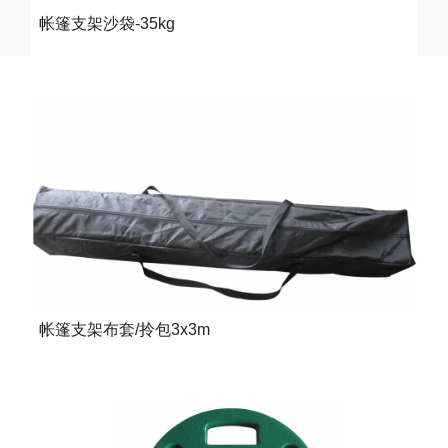
帐篷支架沙袋-35kg
帐篷支架布套/拎包3x3m